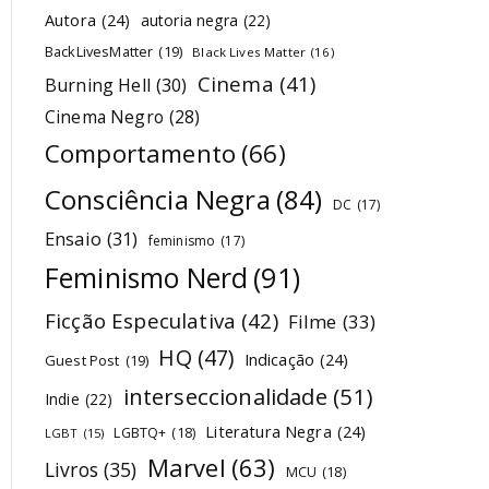
Autora
(24)
autoria negra
(22)
BackLivesMatter
(19)
Black Lives Matter
(16)
Cinema
(41)
Burning Hell
(30)
Cinema Negro
(28)
Comportamento
(66)
Consciência Negra
(84)
DC
(17)
Ensaio
(31)
feminismo
(17)
Feminismo Nerd
(91)
Ficção Especulativa
(42)
Filme
(33)
HQ
(47)
Indicação
(24)
Guest Post
(19)
interseccionalidade
(51)
Indie
(22)
Literatura Negra
(24)
LGBTQ+
(18)
LGBT
(15)
Marvel
(63)
Livros
(35)
MCU
(18)