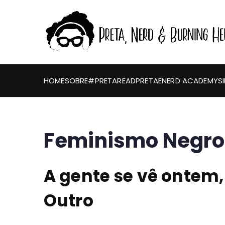
HOME
SOBRE
#PRETAREAD
PRETAENERD ACADEMY
S
Feminismo Negro
A gente se vê ontem,
Outro