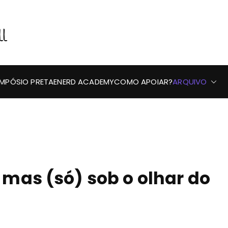
Preta, Nerd & Burning
IMPÓSIO PRETAENERD ACADEMY
COMO APOIAR?
ARQUIVO
 mas (só) sob o olhar do