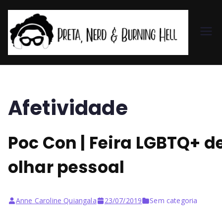
Pr
et
a,
Afetividade
N
Poc Con | Feira LGBTQ+ 
er
olhar pessoal
d
&
Anne Caroline Quiangala
23/07/2019
Sem categoria