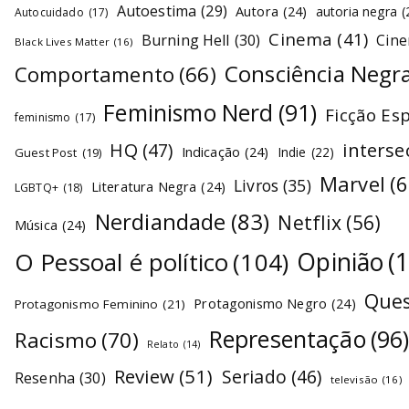
Autoestima
(29)
Autora
(24)
autoria negra
(
Autocuidado
(17)
Cinema
(41)
Burning Hell
(30)
Cin
Black Lives Matter
(16)
Consciência Negr
Comportamento
(66)
Feminismo Nerd
(91)
Ficção Es
feminismo
(17)
interse
HQ
(47)
Indicação
(24)
Indie
(22)
Guest Post
(19)
Marvel
(6
Livros
(35)
Literatura Negra
(24)
LGBTQ+
(18)
Nerdiandade
(83)
Netflix
(56)
Música
(24)
O Pessoal é político
(104)
Opinião
(
Ques
Protagonismo Negro
(24)
Protagonismo Feminino
(21)
Representação
(96
Racismo
(70)
Relato
(14)
Review
(51)
Seriado
(46)
Resenha
(30)
televisão
(16)