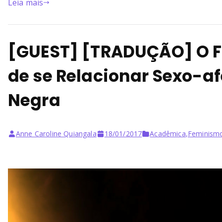
Leia mais
[GUEST] [TRADUÇÃO] O 
de se Relacionar Sexo-a
Negra
Anne Caroline Quiangala
18/01/2017
Acadêmica
,
Feminism