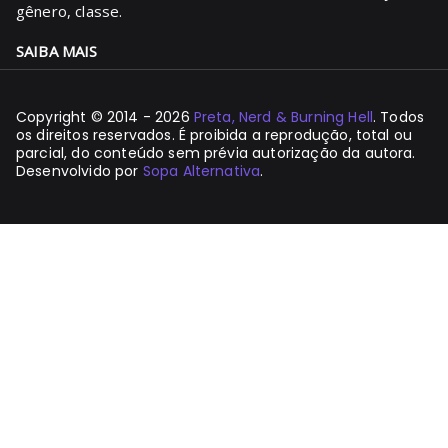
gênero, classe.
SAIBA MAIS
Copyright © 2014 - 2026
Preta, Nerd & Burning Hell
. Todos
os direitos reservados. É proibida a reprodução, total ou
parcial, do conteúdo sem prévia autorização da autora.
Desenvolvido por
Sopa Alternativa
.