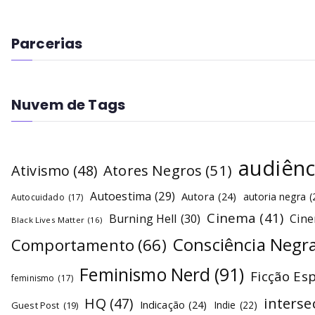
Parcerias
Nuvem de Tags
audiênc
Atores Negros
(51)
Ativismo
(48)
Autoestima
(29)
Autora
(24)
autoria negra
(
Autocuidado
(17)
Cinema
(41)
Burning Hell
(30)
Cin
Black Lives Matter
(16)
Consciência Negr
Comportamento
(66)
Feminismo Nerd
(91)
Ficção Es
feminismo
(17)
interse
HQ
(47)
Indicação
(24)
Indie
(22)
Guest Post
(19)