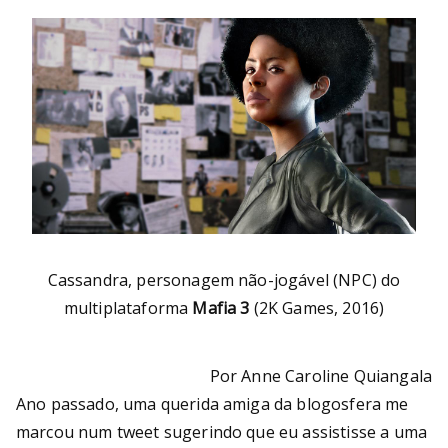
Bu
rni
ng
He
ll
Cassandra, personagem não-jogável (NPC) do
multiplataforma
Mafia 3
(2K Games, 2016)
Por Anne Caroline Quiangala
Ano passado, uma querida amiga da blogosfera me
marcou num tweet sugerindo que eu assistisse a uma