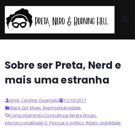
Pr
et
a,
Sobre ser Preta, Nerd e
N
mais uma estranha
er
Anne Caroline Quiangala
11/10/2017
d
Black Girl Magic
,
Representatividade
Comportamento
,
Consciência Negra
,
Ensaio
,
&
interseccionalidade
,
O Pessoal é político
,
Relato
,
visibilidade