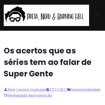
Pr
et
a,
Os acertos que as
N
séries tem ao falar de
er
Super Gente
d
Anne Caroline Quiangala
27/11/2017
Representatividade
&
Nerdiandade
,
Representação