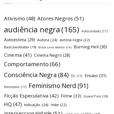
Atores Negros
(51)
Ativismo
(48)
audiência negra
(165)
Autocuidado
(17)
Autoestima
(29)
Autora
(24)
autoria negra
(22)
Burning Hell
(30)
BackLivesMatter
(19)
Black Lives Matter
(16)
Cinema
(41)
Cinema Negro
(28)
Comportamento
(66)
Consciência Negra
(84)
Ensaio
(31)
DC
(17)
Feminismo Nerd
(91)
feminismo
(17)
Ficção Especulativa
(42)
Filme
(33)
Guest Post
(19)
HQ
(47)
Indicação
(24)
Indie
(22)
interseccionalidade
(51)