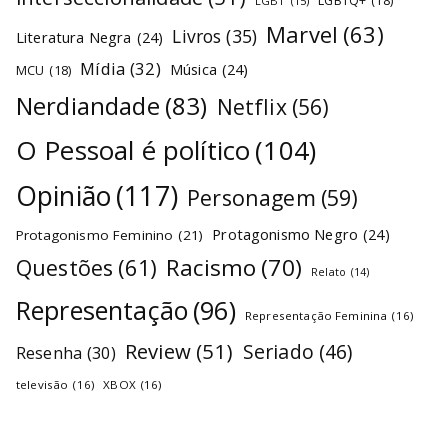
LGBTQ+
(18)
LGBT
(15)
Marvel
(63)
Livros
(35)
Literatura Negra
(24)
Mídia
(32)
Música
(24)
MCU
(18)
Nerdiandade
(83)
Netflix
(56)
O Pessoal é político
(104)
Opinião
(117)
Personagem
(59)
Protagonismo Negro
(24)
Protagonismo Feminino
(21)
Racismo
(70)
Questões
(61)
Relato
(14)
Representação
(96)
Representação Feminina
(16)
Review
(51)
Seriado
(46)
Resenha
(30)
televisão
(16)
XBOX
(16)