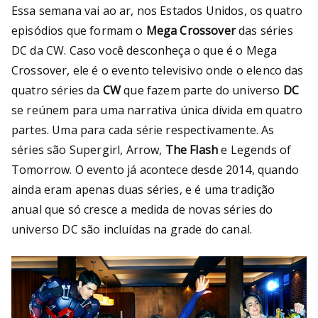
Bu
Essa semana vai ao ar, nos Estados Unidos, os quatro
rni
episódios que formam o
Mega Crossover
das séries
DC da CW. Caso você desconheça o que é o Mega
ng
Crossover, ele é o evento televisivo onde o elenco das
quatro séries da
CW
que fazem parte do universo
DC
He
se reúnem para uma narrativa única dívida em quatro
partes. Uma para cada série respectivamente. As
ll
séries são Supergirl, Arrow,
The Flash
e Legends of
Tomorrow. O evento já acontece desde 2014, quando
ainda eram apenas duas séries, e é uma tradição
anual que só cresce a medida de novas séries do
universo DC são incluídas na grade do canal.