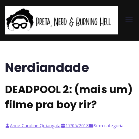
Pr
et
a,
Nerdiandade
N
DEADPOOL 2: (mais um)
er
filme pra boy rir?
d
&
Anne Caroline Quiangala
17/05/2018
Sem categoria