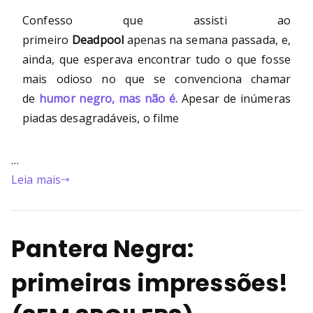
Bu
Confesso que assisti ao
rni
primeiro
Deadpool
apenas na semana passada, e,
ainda, que esperava encontrar tudo o que fosse
ng
mais odioso no que se convenciona chamar
de
humor negro, mas não é.
Apesar de inúmeras
He
piadas desagradáveis, o filme
ll
…
Leia mais
Pantera Negra:
primeiras impressões!