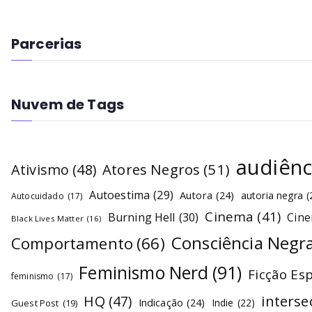
Parcerias
Nuvem de Tags
audiênc
Atores Negros
(51)
Ativismo
(48)
Autoestima
(29)
Autora
(24)
autoria negra
(
Autocuidado
(17)
Cinema
(41)
Burning Hell
(30)
Cin
Black Lives Matter
(16)
Consciência Negr
Comportamento
(66)
Feminismo Nerd
(91)
Ficção Es
feminismo
(17)
interse
HQ
(47)
Indicação
(24)
Indie
(22)
Guest Post
(19)